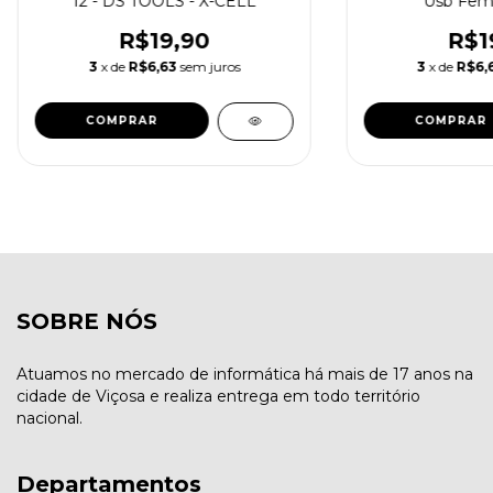
12 - DS TOOLS - X-CELL
Usb Fêm
R$19,90
R$1
3
x de
R$6,63
sem juros
3
x de
R$6,
SOBRE NÓS
Atuamos no mercado de informática há mais de 17 anos na
cidade de Viçosa e realiza entrega em todo território
nacional.
Departamentos