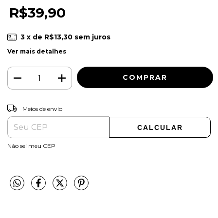
R$39,90
3
x de
R$13,30
sem juros
Ver mais detalhes
ALTERAR CEP
Entregas para o CEP:
Meios de envio
CALCULAR
Não sei meu CEP