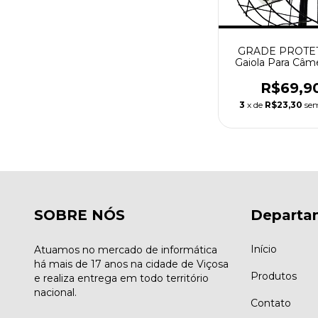
GRADE PROTE
Gaiola Para Câm
Segurança Cftv -
R$69,9
3
x de
R$23,30
sem
SOBRE NÓS
Departa
Início
Atuamos no mercado de informática
há mais de 17 anos na cidade de Viçosa
Produtos
e realiza entrega em todo território
nacional.
Contato