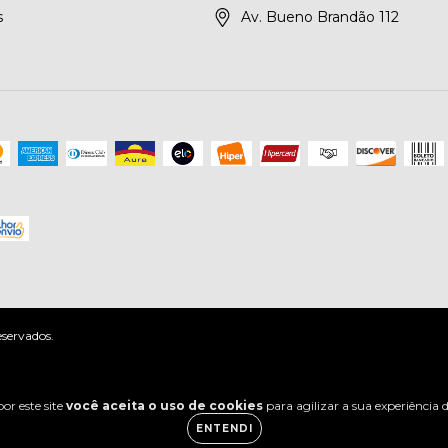
s
Av. Bueno Brandão 112
servados.
or este site
você aceita o uso de cookies
para agilizar a sua experiência
ENTENDI