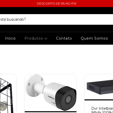
DESCONTO DE 5% NO PIX
Início
Produtos
Contato
Quem Somos
Dvr Intelbra
Mhdx 1008c