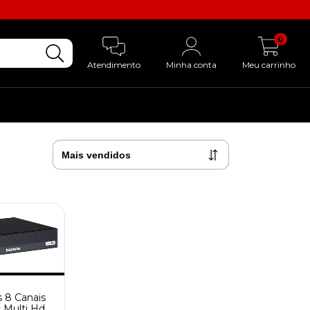
0
Atendimento
Minha conta
Meu carrinho
s 8 Canais
 Multi Hd