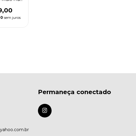
0p
9,00
00
sem juros
Permaneça conectado
@yahoo.com.br