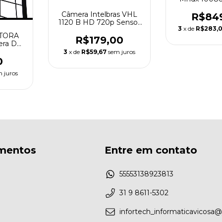
108
Câmera Intelbras VHL
R$84
1120 B HD 720p Sensor
3
x de
R$283,
1/2.7" Lente 3.6mm
TORA
HDCVI Lite Menu OSD
R$179,00
era De
20M IR - 1120B
 Branca
3
x de
R$59,67
sem juros
0
 juros
mentos
Entre em contato
55553138923813
31 9 8611-5302
infortech_informaticavicosa