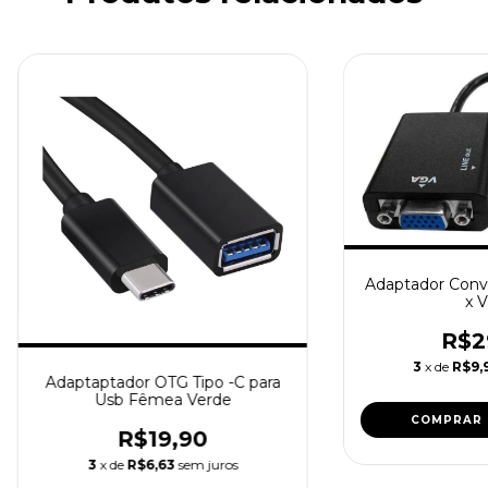
Adaptador Conv
x 
R$2
3
x de
R$9,
Adaptaptador OTG Tipo -C para
Usb Fêmea Verde
R$19,90
3
x de
R$6,63
sem juros