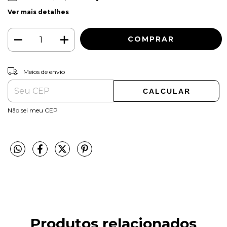
Ver mais detalhes
ALTERAR CEP
Entregas para o CEP:
Meios de envio
CALCULAR
Não sei meu CEP
Produtos relacionados