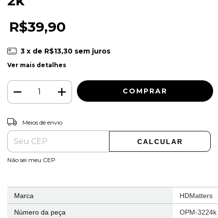
2k
R$39,90
3
x de
R$13,30
sem juros
Ver mais detalhes
ALTERAR CEP
Entregas para o CEP:
Meios de envio
CALCULAR
Não sei meu CEP
Marca
‎HDMatters
Número da peça
‎OPM-3224k