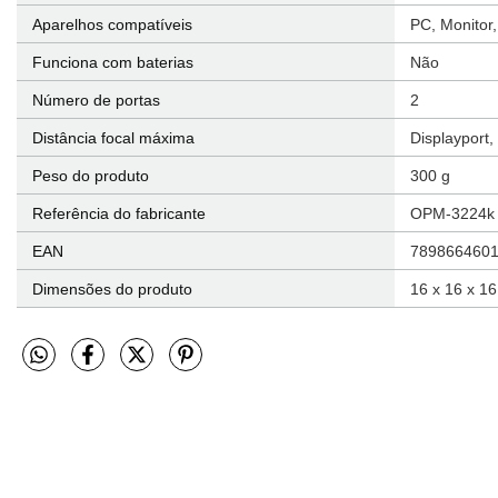
Aparelhos compatíveis
‎PC, Monitor
Funciona com baterias
‎Não
Número de portas
‎2
Distância focal máxima
‎Displayport
Peso do produto
‎300 g
Referência do fabricante
‎OPM-3224k
EAN
‎789866460
Dimensões do produto
‎16 x 16 x 1