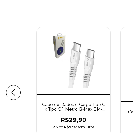
 Iphone
Cabo de Dados e Carga Tipo C
0
x Tipo C 1 Metro B-Max BM-
Ca
8617 - BMAX
 juros
R$29,90
3
x de
R$9,97
sem juros