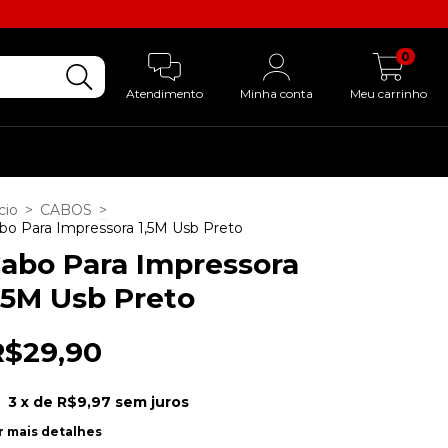
0
Atendimento
Minha conta
Meu carrinho
cio
>
CABOS
>
bo Para Impressora 1,5M Usb Preto
abo Para Impressora
,5M Usb Preto
R$29,90
3
x de
R$9,97
sem juros
r mais detalhes