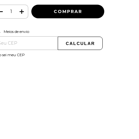
ALTERAR CEP
regas para o CEP:
Meios de envio
CALCULAR
o sei meu CEP