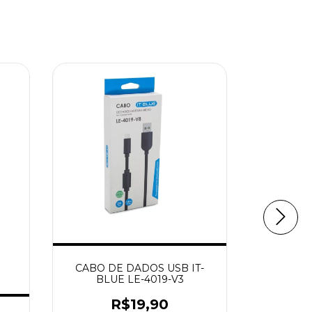
Cabo Usb
CABO DE DADOS USB IT-
B
BLUE LE-4019-V3
R$19,90
3
x d