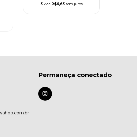
3
x de
R$6,63
sem juros
Permaneça conectado
@yahoo.com.br