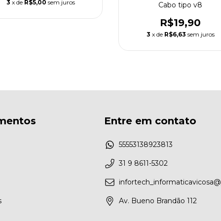
3
x de
R$5,00
sem juros
Cabo tipo v8
R$19,90
3
x de
R$6,63
sem juros
mentos
Entre em contato
55553138923813
31 9 8611-5302
infortech_informaticavicosa
s
Av. Bueno Brandão 112