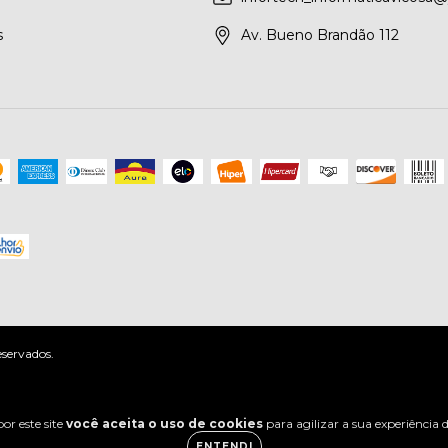
s
Av. Bueno Brandão 112
servados.
or este site
você aceita o uso de cookies
para agilizar a sua experiência
ENTENDI