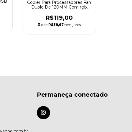
USB
Cooler Para Processadores Fan
Duplo De 120MM Com rgb
Marca knup Modelo KPVR305
Adaptador
R$119,00
Band - Ac
3
x de
R$39,67
sem juros
R
3
x de
Permaneça conectado
@yahoo.com.br