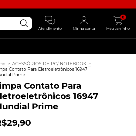
0
Atendimento
Minha conta
Meu carrinho
cio
>
ACESSÓRIOS DE PC/ NOTEBOOK
>
mpa Contato Para Eletroeletrônicos 16947
ndial Prime
impa Contato Para
letroeletrônicos 16947
undial Prime
R$29,90