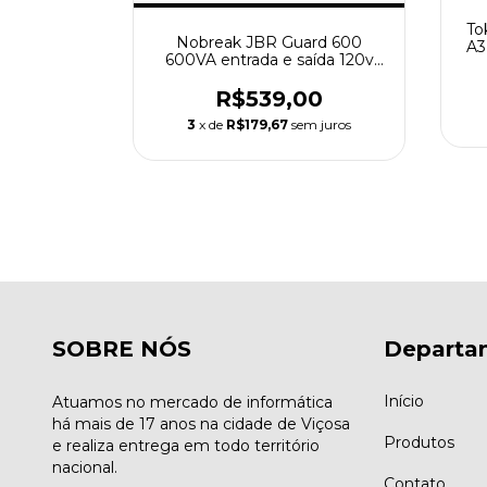
To
Nobreak JBR Guard 600
A3
600VA entrada e saída 120v
 ETERNITY
Preto
00VA
R$539,00
 PRETO
3
x de
R$179,67
sem juros
00
m juros
SOBRE NÓS
Departa
Início
Atuamos no mercado de informática
há mais de 17 anos na cidade de Viçosa
Produtos
e realiza entrega em todo território
nacional.
Contato