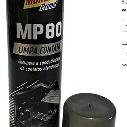
Ve
Ent
Nã