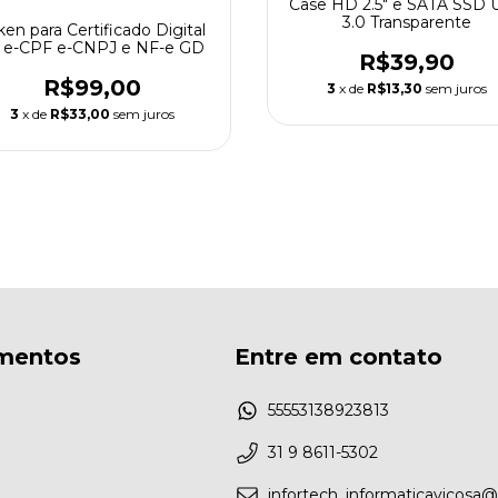
Case HD 2.5" e SATA SSD 
3.0 Transparente
ken para Certificado Digital
 e-CPF e-CNPJ e NF-e GD
R$39,90
R$99,00
3
x de
R$13,30
sem juros
3
x de
R$33,00
sem juros
mentos
Entre em contato
55553138923813
31 9 8611-5302
infortech_informaticavicosa