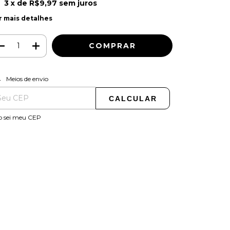
3
x de
R$9,97
sem juros
r mais detalhes
ALTERAR CEP
regas para o CEP:
Meios de envio
CALCULAR
o sei meu CEP