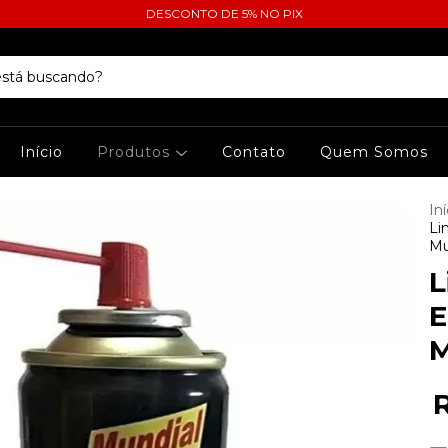
DESCONTO DE 5% NO PIX
Início
Produtos
Contato
Quem Somos
Iní
Li
Mu
L
E
M