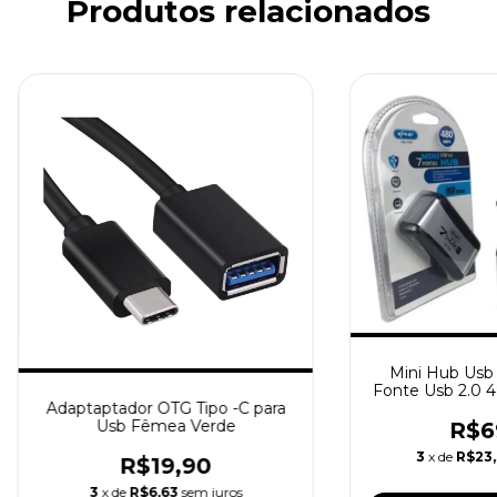
Produtos relacionados
Mini Hub Usb
Fonte Usb 2.0 
Adaptaptador OTG Tipo -C para
Usb Fêmea Verde
R$6
3
x de
R$23
R$19,90
3
x de
R$6,63
sem juros