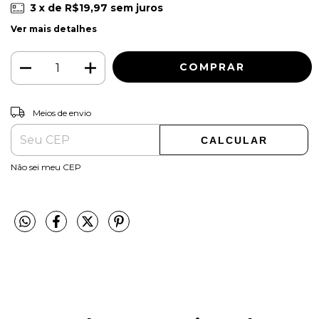
3
x de
R$19,97
sem juros
Ver mais detalhes
ALTERAR CEP
Entregas para o CEP:
Meios de envio
CALCULAR
Não sei meu CEP