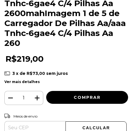
Tnhc-6gae4 C/4 Pilhas Aa
2600mahImagem 1 de 5 de
Carregador De Pilhas Aa/aaa
Tnhc-6gae4 C/4 Pilhas Aa
260
R$219,00
3
x de
R$73,00
sem juros
Ver mais detalhes
ALTERAR CEP
Entregas para o CEP:
Meios de envio
CALCULAR