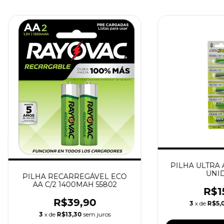
PILHA ULTRA A
UNI
PILHA RECARREGÁVEL ECO
AA C/2 1400MAH 55802
R$1
R$39,90
3
x de
R$5,
3
x de
R$13,30
sem juros